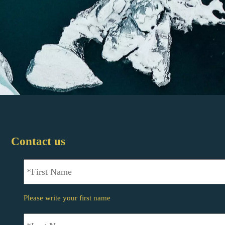
Contact us
*First
Name
*
Please write your first name
*Last