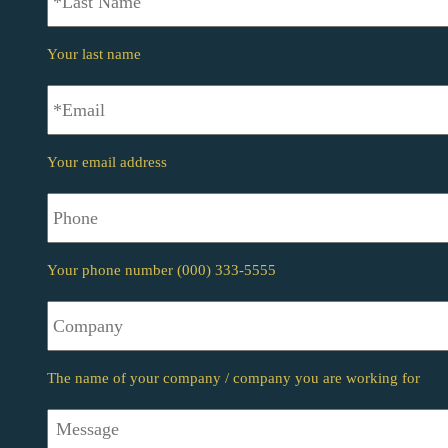
Name
*
Your last name
*Email
*
Your email address
Phone
Your phone number (000) 333-5555
Company
The name of your company / company you are working for
Message